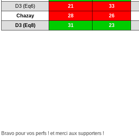
D3 (Eq6)
21
33
Chazay
28
26
D3 (Eq8)
31
23
Bravo pour vos perfs ! et merci aux supporters !