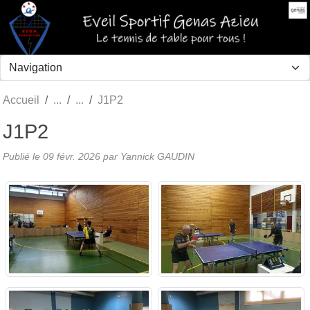
Panneau de gestion des cookies
Accueil
J1P2
J1P2
Publié le
09 févr. 2026
par Yannick GAUDIN