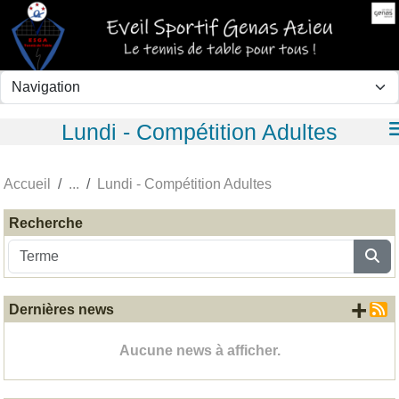
Panneau de gestion des cookies
Lundi - Compétition Adultes
Accueil
Lundi - Compétition Adultes
Recherche
+ d
Dernières news
Aucune news à afficher.