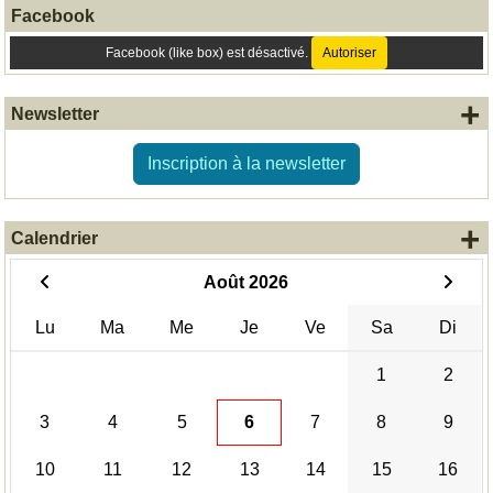
Facebook
Facebook (like box) est désactivé.
Autoriser
+
Newsletter
Inscription à la newsletter
+
Calendrier
Août 2026
Lu
Ma
Me
Je
Ve
Sa
Di
1
2
3
4
5
6
7
8
9
10
11
12
13
14
15
16