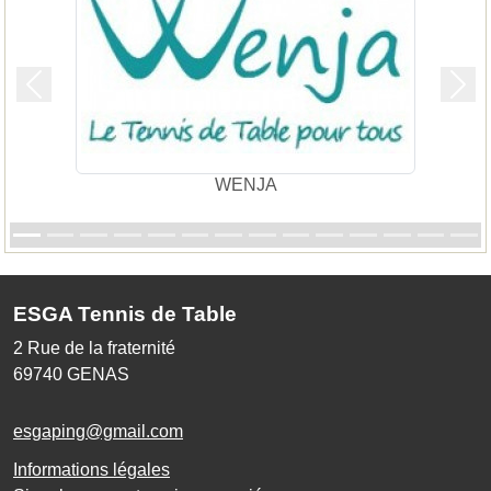
Précedent
Suiv
WENJA
ESGA Tennis de Table
2 Rue de la fraternité
69740
GENAS
esgaping@gmail.com
Informations légales