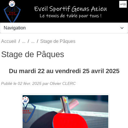
Panneau de gestion des cookies
Accueil
Stage de Pâques
Stage de Pâques
Du
mardi
22
au
vendredi
25
avril
2025
Publié le
02 févr. 2025
par Olivier CLERC