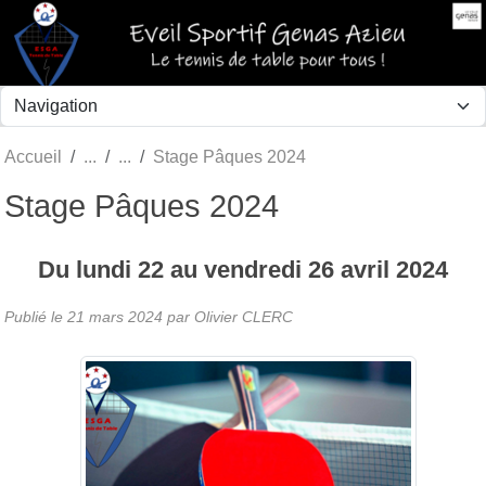
Panneau de gestion des cookies
Accueil
Stage Pâques 2024
Stage Pâques 2024
Du
lundi
22
au
vendredi
26
avril
2024
Publié le
21 mars 2024
par Olivier CLERC