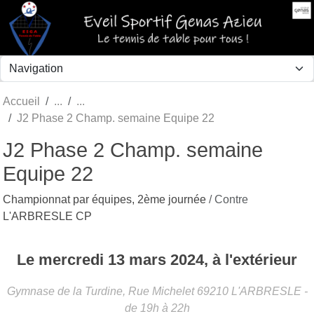
Panneau de gestion des cookies
Accueil
J2 Phase 2 Champ. semaine Equipe 22
J2 Phase 2 Champ. semaine
Equipe 22
Championnat par équipes, 2ème journée
/ Contre
L'ARBRESLE CP
Le
mercredi
13
mars
2024
, à l'extérieur
Gymnase de la Turdine, Rue Michelet
69210
L'ARBRESLE
-
de 19h à 22h