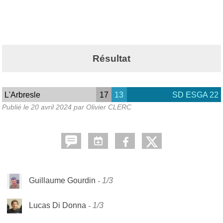
Résultat
L'Arbresle
17
13
SD ESGA 22
Publié le
20 avril 2024
par Olivier CLERC
Guillaume Gourdin
1/3
Lucas Di Donna
1/3