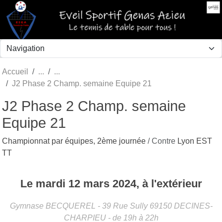
Panneau de gestion des cookies
Accueil
J2 Phase 2 Champ. semaine Equipe 21
J2 Phase 2 Champ. semaine
Equipe 21
Championnat par équipes, 2ème journée
/ Contre
Lyon EST
TT
Le
mardi
12
mars
2024
, à l'extérieur
Gymnase BECQUEREL - 39 Rue Sully
69150
DECINES-
CHARPIEU
- de 19h à 22h