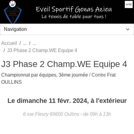
Panneau de gestion des cookies
Accueil
J3 Phase 2 Champ.WE Equipe 4
J3 Phase 2 Champ.WE Equipe 4
Championnat par équipes, 3ème journée
/ Contre
Frat
OULLINS
Le
dimanche
11
févr.
2024
, à l'extérieur
6 rue Fleury
69600
Oullins
- de 09h à 13h