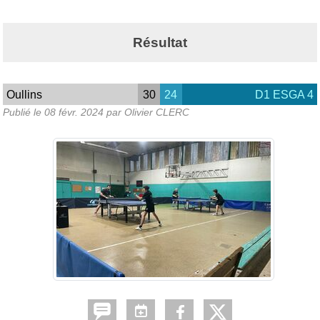
Résultat
Oullins
30
24
D1 ESGA 4
Publié le
08 févr. 2024
par Olivier CLERC