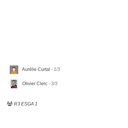
Aurélie Curtal
1/3
Olivier Clerc
3/3
R3 ESGA 1