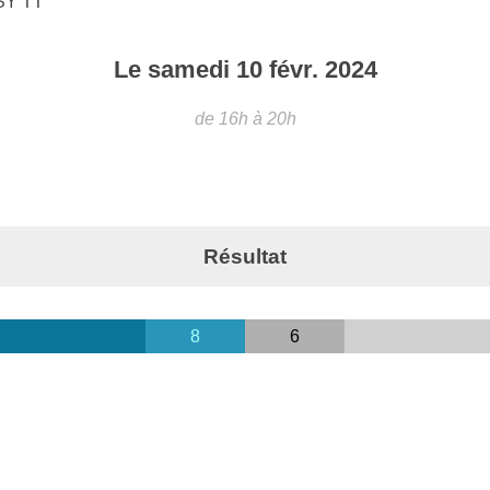
SY TT
Le
samedi
10
févr.
2024
de 16h à 20h
Résultat
8
6