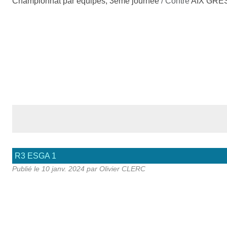
Championnat par équipes, 3ème journée
/ Contre
AIX GRE
R3 ESGA 1
Publié le
10 janv. 2024
par Olivier CLERC