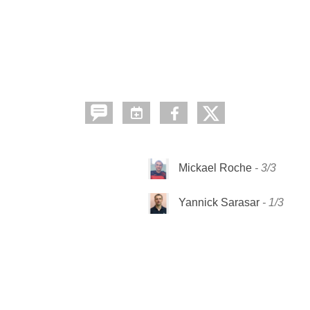
Mickael Roche
3/3
Yannick Sarasar
1/3