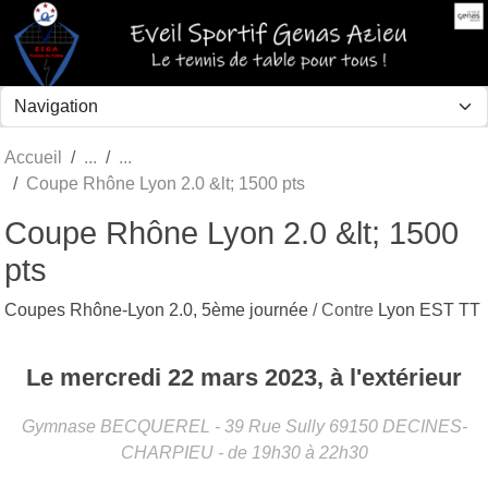
Panneau de gestion des cookies
Accueil
Coupe Rhône Lyon 2.0 &lt; 1500 pts
Coupe Rhône Lyon 2.0 &lt; 1500
pts
Coupes Rhône-Lyon 2.0, 5ème journée
/ Contre
Lyon EST TT
Le
mercredi
22
mars
2023
, à l'extérieur
Gymnase BECQUEREL - 39 Rue Sully
69150
DECINES-
CHARPIEU
- de 19h30 à 22h30