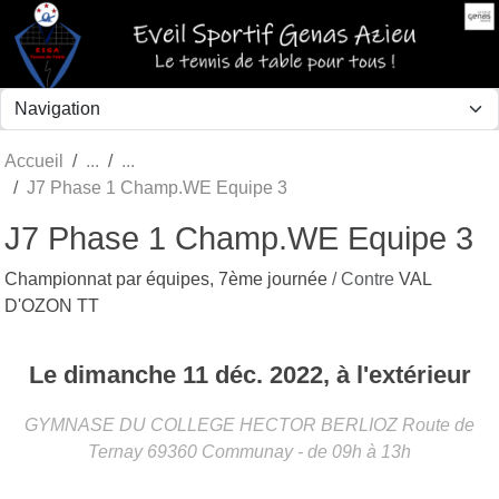
Panneau de gestion des cookies
Accueil
J7 Phase 1 Champ.WE Equipe 3
J7 Phase 1 Champ.WE Equipe 3
Championnat par équipes, 7ème journée
/ Contre
VAL
D'OZON TT
Le
dimanche
11
déc.
2022
, à l'extérieur
GYMNASE DU COLLEGE HECTOR BERLIOZ Route de
Ternay
69360
Communay
- de 09h à 13h