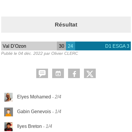
Résultat
Val D'Ozon
30
24
D1 ESGA 3
Publié le
04 déc. 2022
par Olivier CLERC
Elyes Mohamed
2/4
Gabin Genevois
1/4
Ilyes Breton
1/4