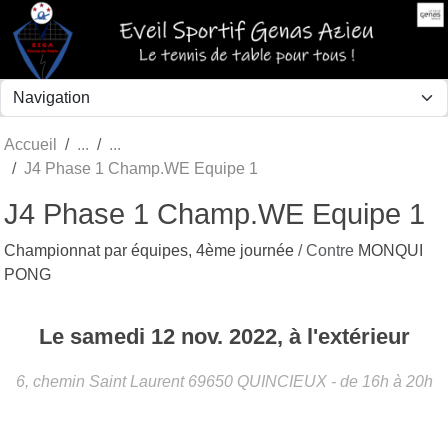
Panneau de gestion des cookies
Accueil
J4 Phase 1 Champ.WE Equipe 1
J4 Phase 1 Champ.WE Equipe 1
Championnat par équipes, 4ème journée
/ Contre
MONQUI
PONG
Le
samedi
12
nov.
2022
, à l'extérieur
6, chemin Saint Laurent
69650
QUINCIEUX
- de 16h à 20h