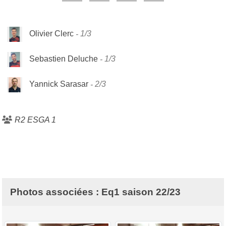
Olivier Clerc
1/3
Sebastien Deluche
1/3
Yannick Sarasar
2/3
R2 ESGA 1
Photos associées : Eq1 saison 22/23