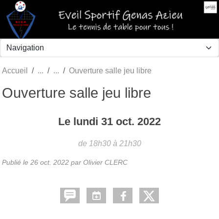
Panneau de gestion des cookies
Accueil
Ouverture salle jeu libre
Ouverture salle jeu libre
Le
lundi
31
oct.
2022
de 18h30 à 21h30
Publié le
26 oct. 2022
par Olivier CLERC