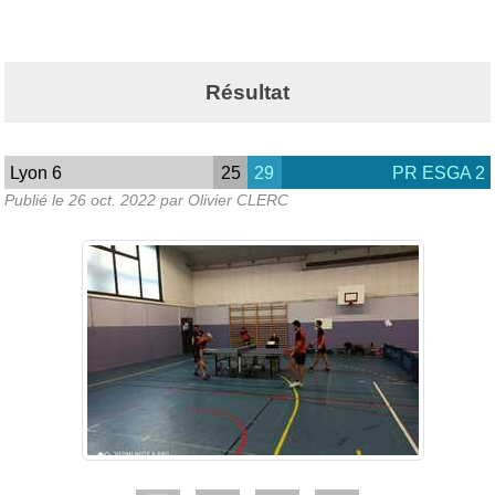
Résultat
Lyon 6
25
29
PR ESGA 2
Publié le
26 oct. 2022
par Olivier CLERC