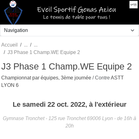
Panneau de gestion des cookies
Accueil
J3 Phase 1 Champ.WE Equipe 2
J3 Phase 1 Champ.WE Equipe 2
Championnat par équipes, 3ème journée
/ Contre
ASTT
LYON 6
Le
samedi
22
oct.
2022
, à l'extérieur
Gymnase Tronchet - 125 rue Tronchet
69006
Lyon
- de 16h à
20h