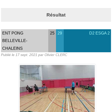
Résultat
ENT PONG
25
29
D2 ESGA 2
BELLEVILLE-
CHALEINS
Publié le
17 sept. 2021
par Olivier CLERC