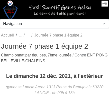
Panneau de gestion des cookies
Accueil
Journée 7 phase 1 équipe 2
Journée 7 phase 1 équipe 2
Championnat par équipes, 7ème journée
/ Contre
ENT PONG
BELLEVILLE-CHALEINS
Le
dimanche
12
déc.
2021
, à l'extérieur
gymnase Lancie Arena 1313 Route du Beaujolais
69220
LANCIE
- de 09h à 13h