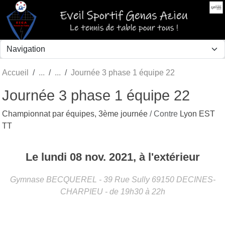
Panneau de gestion des cookies
Accueil
Journée 3 phase 1 équipe 22
Journée 3 phase 1 équipe 22
Championnat par équipes, 3ème journée
/ Contre
Lyon EST
TT
Le
lundi
08
nov.
2021
, à l'extérieur
Gymnase BECQUEREL - 39 Rue Sully
69150
DECINES-
CHARPIEU
- de 19h30 à 22h