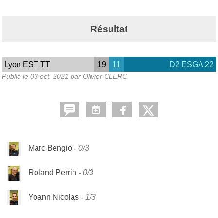
Résultat
Lyon EST TT
19
11
D2 ESGA 22
Publié le
03 oct. 2021
par Olivier CLERC
Marc Bengio
0/3
Roland Perrin
0/3
Yoann Nicolas
1/3