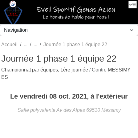
Panneau de gestion des cookies
Accueil
Journée 1 phase 1 équipe 22
Journée 1 phase 1 équipe 22
Championnat par équipes, 1ère journée
/ Contre
MESSIMY
ES
Le
vendredi
08
oct.
2021
, à l'extérieur
Salle polyvalente Av des Alpes
69510
Messimy