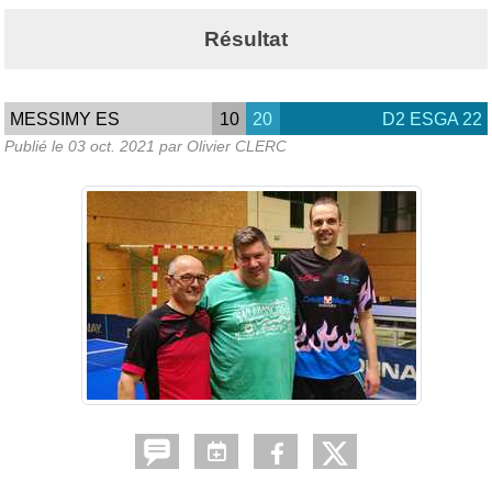
Résultat
MESSIMY ES
10
20
D2 ESGA 22
Publié le
03 oct. 2021
par Olivier CLERC