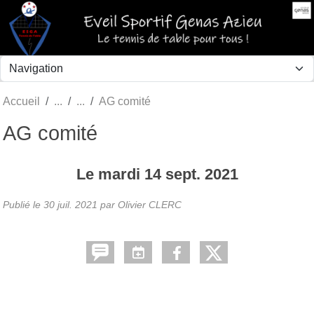
Panneau de gestion des cookies
Accueil
AG comité
AG comité
Le
mardi
14
sept.
2021
Publié le
30 juil. 2021
par Olivier CLERC