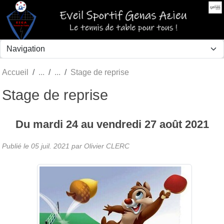
Panneau de gestion des cookies
Accueil
Stage de reprise
Stage de reprise
Du
mardi
24
au
vendredi
27
août
2021
Publié le
05 juil. 2021
par Olivier CLERC