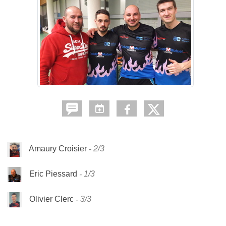
Amaury Croisier
2/3
Eric Piessard
1/3
Olivier Clerc
3/3