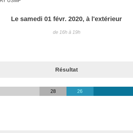
AY USMP
Le
samedi
01
févr.
2020
, à l'extérieur
de 16h à 19h
Résultat
28
26