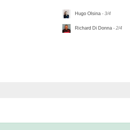
Hugo Olsina
3/4
Richard Di Donna
2/4