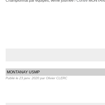
Championnat par équipes, 9ème journée
/ Contre
MONTAN
MONTANAY USMP
Publié le
23 janv. 2020
par Olivier CLERC