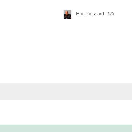
Eric Piessard
0/3