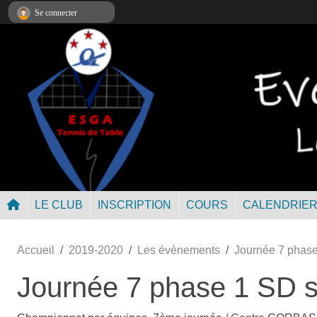
Panneau de gestion des cookies
Se connecter
LE CLUB
INSCRIPTION
COURS
CALENDRIE
Accueil
2019-2020
Les évènements
Journée 7 phas
Journée 7 phase 1 SD 