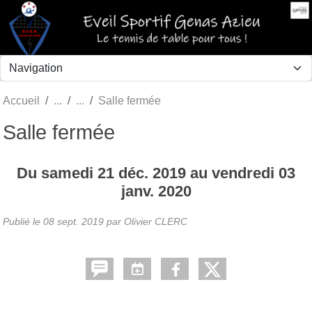
Panneau de gestion des cookies
Accueil
Salle fermée
Salle fermée
Du
samedi
21
déc.
2019
au
vendredi
03
janv.
2020
Publié le
08 sept. 2019
par Olivier CLERC