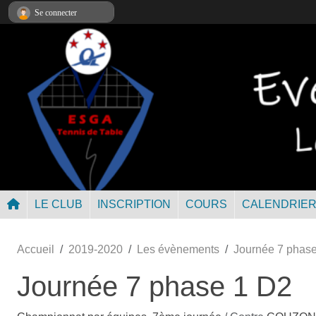
Panneau de gestion des cookies
Se connecter
LE CLUB
INSCRIPTION
COURS
CALENDRIE
Accueil
2019-2020
Les évènements
Journée 7 phas
Journée 7 phase 1 D2