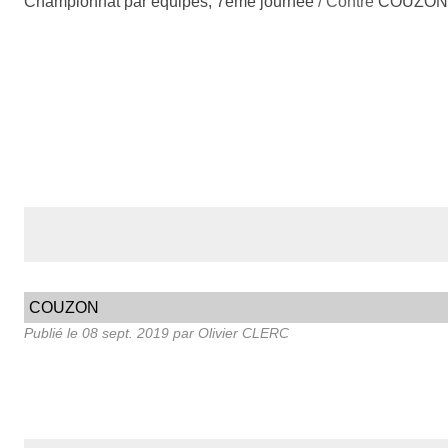
Championnat par équipes, 7ème journée
/ Contre
COUZON
COUZON
Publié le
08 sept. 2019
par Olivier CLERC