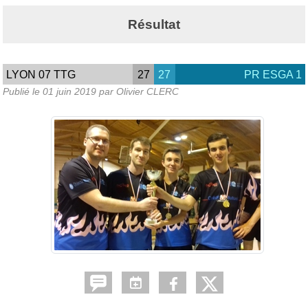
Résultat
LYON 07 TTG
27
27
PR ESGA 1
Publié le
01 juin 2019
par Olivier CLERC