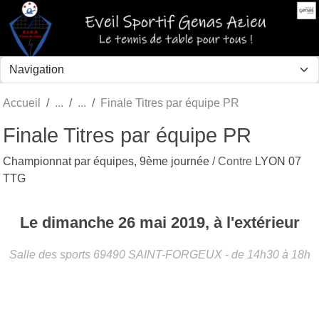
Panneau de gestion des cookies
Accueil
Finale Titres par équipe PR
Finale Titres par équipe PR
Championnat par équipes, 9ème journée
/ Contre
LYON 07
TTG
Le
dimanche
26
mai
2019
, à l'extérieur
Salle des sports
69490
SAINT-FORGEUX
- de 14h30 à 18h